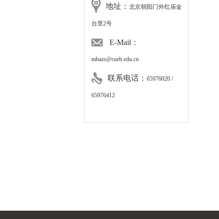
地址：
北京朝阳门外红庙金
台里2号
E-Mail：
mbazs@cueb.edu.cn
联系电话：
65976020 /
65976412