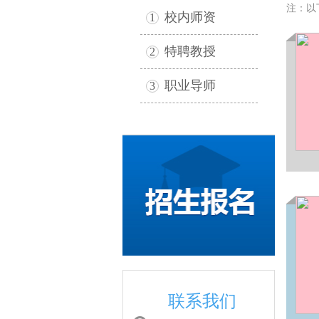
注：以
校内师资
1
特聘教授
2
职业导师
3
联系我们