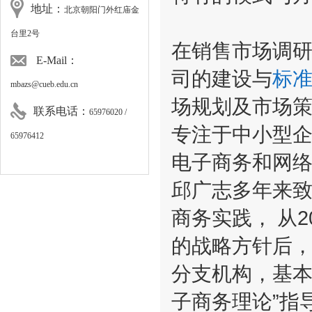
地址：
北京朝阳门外红庙金
台里2号
在销售市场调
E-Mail：
司的建设与
标
mbazs@cueb.edu.cn
场规划及市场
联系电话：
65976020 /
专注于中小型
65976412
电子商务和网
邱广志多年来
商务实践，
从
2
的战略方针后
分支机构，基
子商务理论
”
指