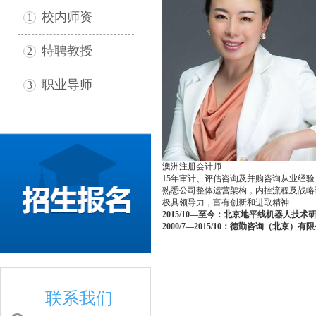
校内师资
1
特聘教授
2
职业导师
3
澳洲注册会计师
15
年审计、评估咨询及并购咨询从业经验
熟悉公司整体运营架构，内控流程及战略
极具领导力，富有创新和进取精神
2015/10—
至今：北京地平线机器人技术
200
0
/7—2015/10
：德勤咨询（北京）有
联系我们