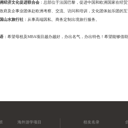
洲经济文化促进联合会
：总部位于法国巴黎，促进中国和欧洲国家在经贸
政府及企事业团体赴欧洲考察、交流、访问和培训，文化团体如乐团的互
国山水旅行社
：从事高端因私、商务定制出境旅行服务。
语
：希望母校及
MBA
项目越办越好，办出名气，办出特色！希望能够借
班
海外游学项目
校友名录