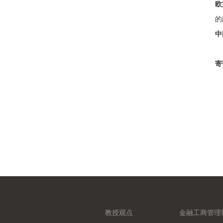
欧
的
中
寄
教授观点
金融工商管理