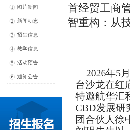
首经贸工商管
图片新闻
1
智重构：从技
新闻动态
2
招生信息
3
教学信息
4
活动预告
5
2026
年
5
通知公告
6
台沙龙在红
特邀航华汇
CBD
发展研
团合伙人徐