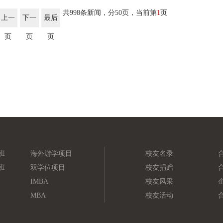
共998条新闻，分50页，当前第
1
页
上一
下一
最后
页
页
页
班
海外游学项目
校友名录
班
双学位项目
校友捐赠
IMBA
校友风采
MBA
校友活动